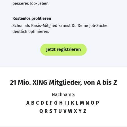
besseres Job-Leben.
Kostenlos profitieren
Schon als Basis-Mitglied kannst Du Deine Job-Suche
deutlich optimieren.
Jetzt registrieren
21 Mio. XING Mitglieder, von A bis Z
Nachname:
A
B
C
D
E
F
G
H
I
J
K
L
M
N
O
P
Q
R
S
T
U
V
W
X
Y
Z