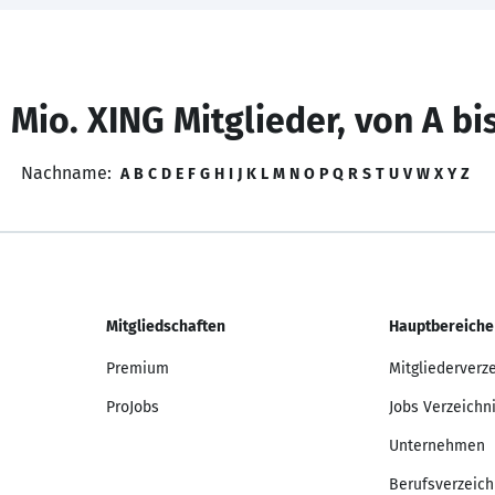
 Mio. XING Mitglieder, von A bi
Nachname:
A
B
C
D
E
F
G
H
I
J
K
L
M
N
O
P
Q
R
S
T
U
V
W
X
Y
Z
Mitgliedschaften
Hauptbereiche
Premium
Mitgliederverz
ProJobs
Jobs Verzeichn
Unternehmen
Berufsverzeich