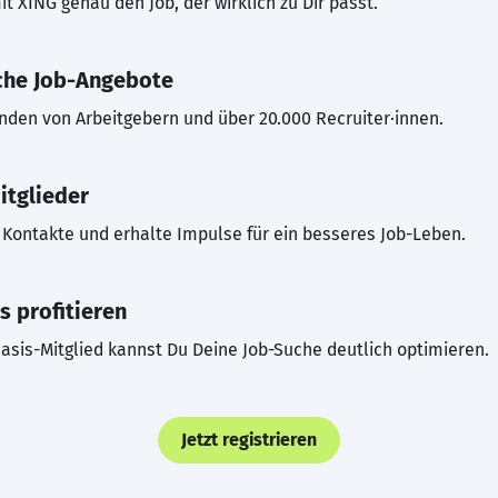
t XING genau den Job, der wirklich zu Dir passt.
che Job-Angebote
inden von Arbeitgebern und über 20.000 Recruiter·innen.
itglieder
Kontakte und erhalte Impulse für ein besseres Job-Leben.
s profitieren
asis-Mitglied kannst Du Deine Job-Suche deutlich optimieren.
Jetzt registrieren