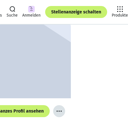
Stellenanzeige schalten
ts
Suche
Anmelden
Produkte
anzes Profil ansehen