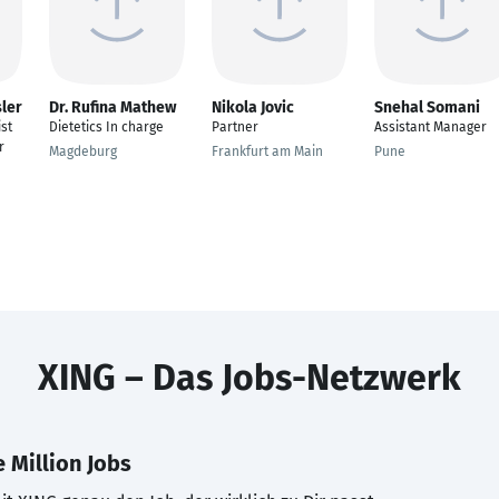
sler
Dr. Rufina Mathew
Nikola Jovic
Snehal Somani
ist
Dietetics In charge
Partner
Assistant Manager
r
Magdeburg
Frankfurt am Main
Pune
XING – Das Jobs-Netzwerk
 Million Jobs