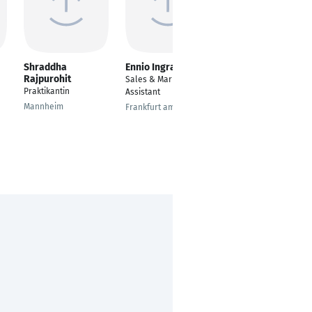
Shraddha
Ennio Ingraiti
Khrystyna
Rajpurohit
Poplavska
Sales & Marketing
Praktikantin
---
Assistant
Mannheim
Wien
Frankfurt am Main