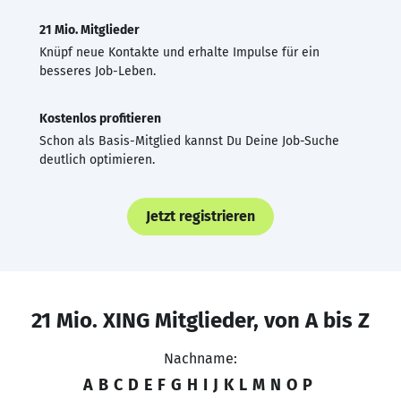
21 Mio. Mitglieder
Knüpf neue Kontakte und erhalte Impulse für ein
besseres Job-Leben.
Kostenlos profitieren
Schon als Basis-Mitglied kannst Du Deine Job-Suche
deutlich optimieren.
Jetzt registrieren
21 Mio. XING Mitglieder, von A bis Z
Nachname:
A
B
C
D
E
F
G
H
I
J
K
L
M
N
O
P