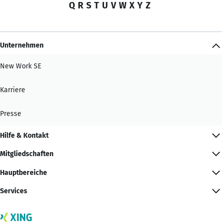
Q
R
S
T
U
V
W
X
Y
Z
Unternehmen
New Work SE
Karriere
Presse
Hilfe & Kontakt
Mitgliedschaften
Hauptbereiche
Services