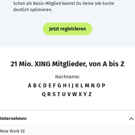
Schon als Basis-Mitglied kannst Du Deine Job-Suche
deutlich optimieren.
Jetzt registrieren
21 Mio. XING Mitglieder, von A bis Z
Nachname:
A
B
C
D
E
F
G
H
I
J
K
L
M
N
O
P
Q
R
S
T
U
V
W
X
Y
Z
Unternehmen
New Work SE