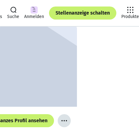
Stellenanzeige schalten
ts
Suche
Anmelden
Produkte
anzes Profil ansehen