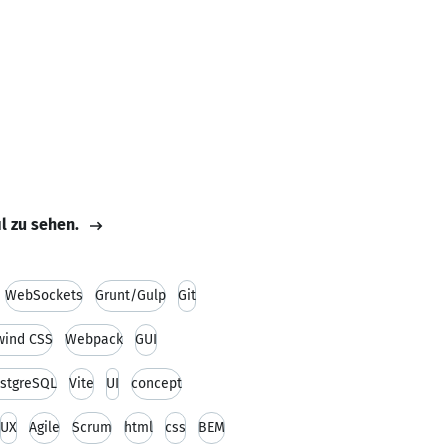
il zu sehen.
WebSockets
Grunt/Gulp
Git
wind CSS
Webpack
GUI
stgreSQL
Vite
UI
concept
UX
Agile
Scrum
html
css
BEM