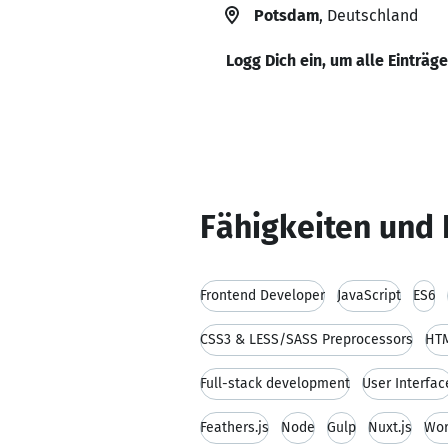
Potsdam
, Deutschland
Logg Dich ein, um alle Einträg
Fähigkeiten und 
Frontend Developer
JavaScript
ES6
CSS3 & LESS/SASS Preprocessors
HT
Full-stack development
User Interfac
Feathers.js
Node
Gulp
Nuxt.js
Wor