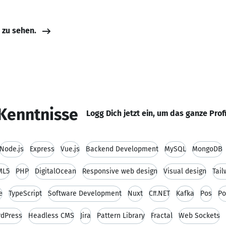
e zu sehen.
Kenntnisse
Logg Dich jetzt ein, um das ganze Prof
Node.js
Express
Vue.js
Backend Development
MySQL
MongoDB
ML5
PHP
DigitalOcean
Responsive web design
Visual design
Tail
e
TypeScript
Software Development
Nuxt
C#.NET
Kafka
Pos
Po
dPress
Headless CMS
Jira
Pattern Library
Fractal
Web Sockets