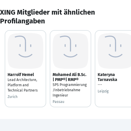
XING Mitglieder mit ähnlichen
Profilangaben
Harrolf Hemel
Mohamed Ali B.Sc.
Kateryna
| PMP®| RMP®
Tarnavska
Lead Architecture,
SPS Programmierung
---
Platform and
/Inbetriebnahme
Technical Partners
Leipzig
Ingenieur
Zurich
Passau