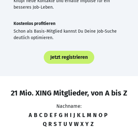
Knüpf neue Kontakte und erhalte Impulse für ein
besseres Job-Leben.
Kostenlos profitieren
Schon als Basis-Mitglied kannst Du Deine Job-Suche
deutlich optimieren.
Jetzt registrieren
21 Mio. XING Mitglieder, von A bis Z
Nachname:
A
B
C
D
E
F
G
H
I
J
K
L
M
N
O
P
Q
R
S
T
U
V
W
X
Y
Z