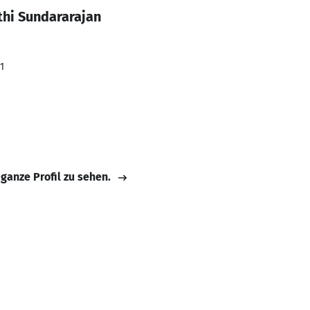
thi Sundararajan
1
 ganze Profil zu sehen.