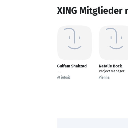
XING Mitglieder 
Gulfam Shahzad
Natalie Bock
---
Project Manager
Al jubail
Vienna