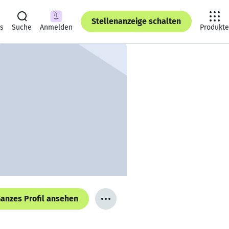
Stellenanzeige schalten
ts
Suche
Anmelden
Produkte
anzes Profil ansehen