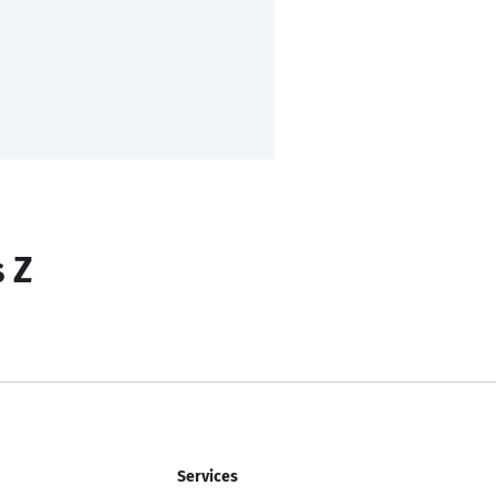
s Z
Services