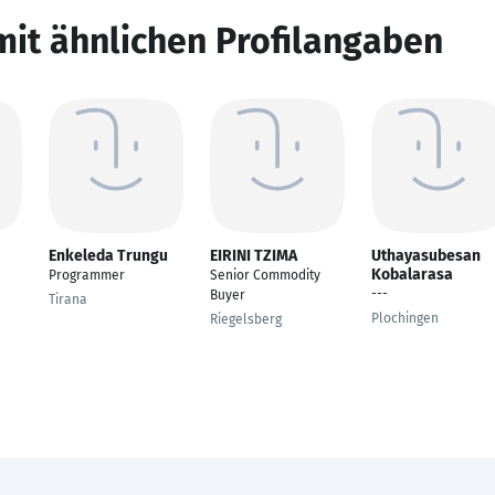
mit ähnlichen Profilangaben
Enkeleda Trungu
EIRINI TZIMA
Uthayasubesan
Kobalarasa
Programmer
Senior Commodity
---
Buyer
Tirana
Plochingen
Riegelsberg