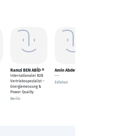
Ramzi BEN ABİD ®
Amin Abdellahi
Mohammed Akter
Hossen
Internationaler B2B
---
---
Vertriebsspezialist –
Esfahan
Energiemessung &
Dhaka
Power Quality
Berlin