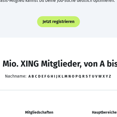
asis-Mitglied kannst Du Deine Job-Suche deutlich optimieren.
Jetzt registrieren
 Mio. XING Mitglieder, von A bi
Nachname:
A
B
C
D
E
F
G
H
I
J
K
L
M
N
O
P
Q
R
S
T
U
V
W
X
Y
Z
Mitgliedschaften
Hauptbereiche