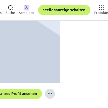
Stellenanzeige schalten
ts
Suche
Anmelden
Produkte
anzes Profil ansehen