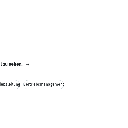
il zu sehen.
iebsleitung
Vertriebsmanagement