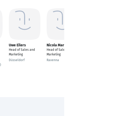
Uwe Eilers
Nicola Marini
Ferhat Boyacioglu
Head of Sales and
Head of Sales and
Account Executive
Marketing
Marketing
Vienna
Düsseldorf
Ravenna
)