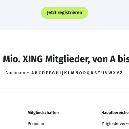
Jetzt registrieren
 Mio. XING Mitglieder, von A bi
Nachname:
A
B
C
D
E
F
G
H
I
J
K
L
M
N
O
P
Q
R
S
T
U
V
W
X
Y
Z
Mitgliedschaften
Hauptbereiche
Premium
Mitgliederverz