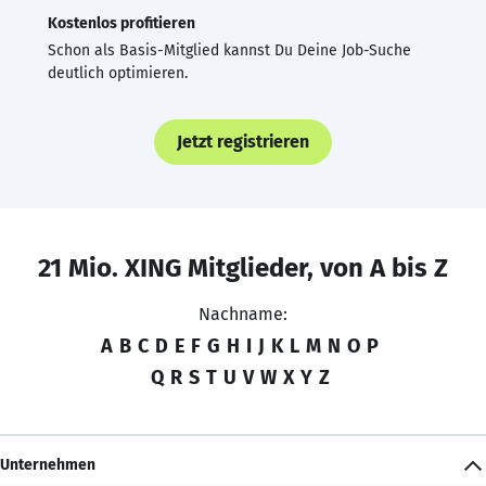
Kostenlos profitieren
Schon als Basis-Mitglied kannst Du Deine Job-Suche
deutlich optimieren.
Jetzt registrieren
21 Mio. XING Mitglieder, von A bis Z
Nachname:
A
B
C
D
E
F
G
H
I
J
K
L
M
N
O
P
Q
R
S
T
U
V
W
X
Y
Z
Unternehmen