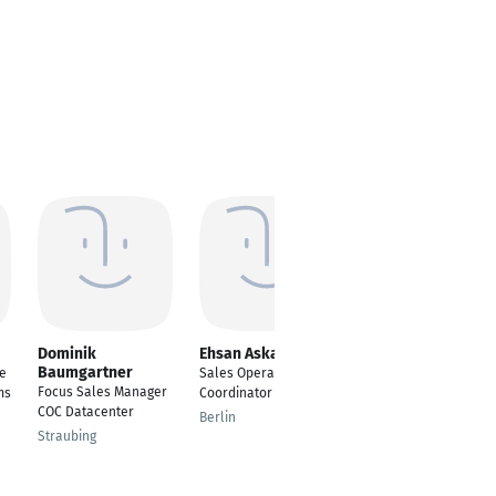
Dominik
Ehsan Askari
Tolga Yilmaz
Baumgartner
e
Sales Operations
Projekt- und
Focus Sales Manager
ms
Coordinator
Produktmanager
COC Datacenter
Berlin
München
Straubing