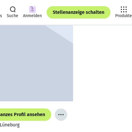
Stellenanzeige schalten
ts
Suche
Anmelden
Produkte
anzes Profil ansehen
 Lüneburg