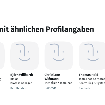
mit ähnlichen Profilangaben
Björn Willhardt
Christiane
Thomas Heid
Wißmann
g
Junior
Team Lead Corporat
Techniker / Teamlead
Prozessmanager
Controlling & Syste
Garstedt
Bad Hersfeld
Bindlach