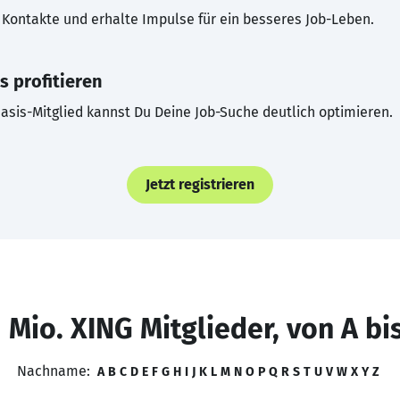
Kontakte und erhalte Impulse für ein besseres Job-Leben.
s profitieren
asis-Mitglied kannst Du Deine Job-Suche deutlich optimieren.
Jetzt registrieren
 Mio. XING Mitglieder, von A bi
Nachname:
A
B
C
D
E
F
G
H
I
J
K
L
M
N
O
P
Q
R
S
T
U
V
W
X
Y
Z