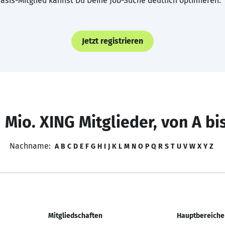
asis-Mitglied kannst Du Deine Job-Suche deutlich optimieren.
Jetzt registrieren
 Mio. XING Mitglieder, von A bi
Nachname:
A
B
C
D
E
F
G
H
I
J
K
L
M
N
O
P
Q
R
S
T
U
V
W
X
Y
Z
Mitgliedschaften
Hauptbereiche