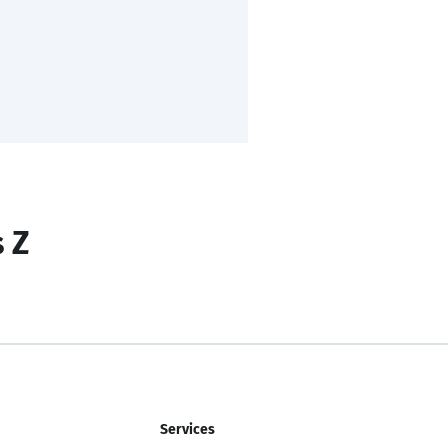
s Z
Services