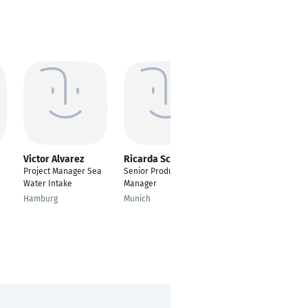
Victor Alvarez
Ricarda Schmidt
Jasmin Ankir
Project Manager Sea
Senior Product
Referent Projekt- und
Water Intake
Manager
Prozessmanagement
Hamburg
Munich
Berlin