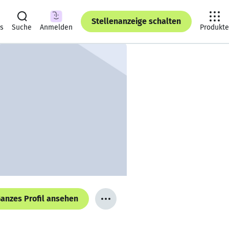
Stellenanzeige schalten
ts
Suche
Anmelden
Produkte
anzes Profil ansehen