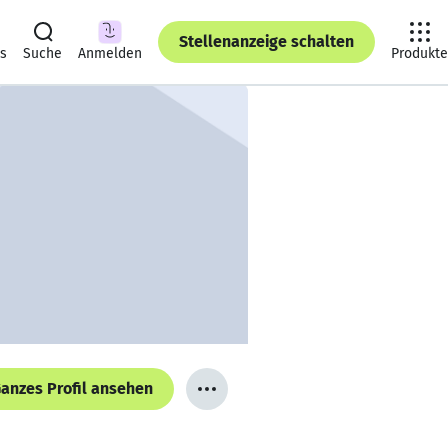
Stellenanzeige schalten
ts
Suche
Anmelden
Produkte
anzes Profil ansehen