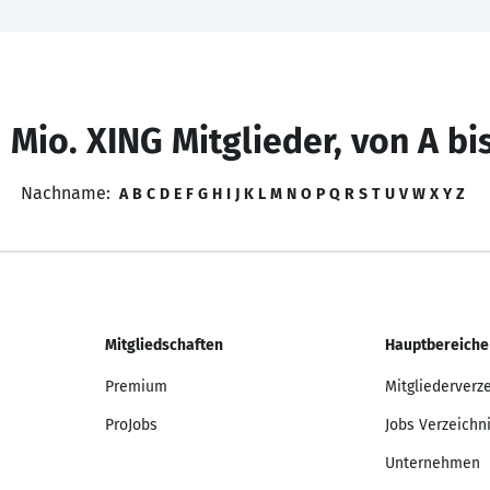
 Mio. XING Mitglieder, von A bi
Nachname:
A
B
C
D
E
F
G
H
I
J
K
L
M
N
O
P
Q
R
S
T
U
V
W
X
Y
Z
Mitgliedschaften
Hauptbereiche
Premium
Mitgliederverz
ProJobs
Jobs Verzeichn
Unternehmen