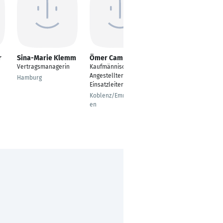
r
Sina-Marie Klemm
Ömer Cam
Tina Lurz
Vertragsmanagerin
Kaufmännischer
Assistentin der
Angestellter /
Projektleitung
Hamburg
Einsatzleiter
Hamburg
Koblenz/Emmelshaus
en