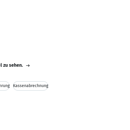
il zu sehen.
hrung
Kassenabrechnung