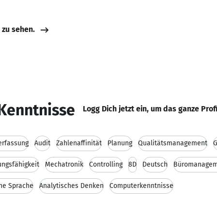
e zu sehen.
Kenntnisse
Logg Dich jetzt ein, um das ganze Prof
erfassung
Audit
Zahlenaffinität
Planung
Qualitätsmanagement
G
ngsfähigkeit
Mechatronik
Controlling
8D
Deutsch
Büromanagem
che Sprache
Analytisches Denken
Computerkenntnisse