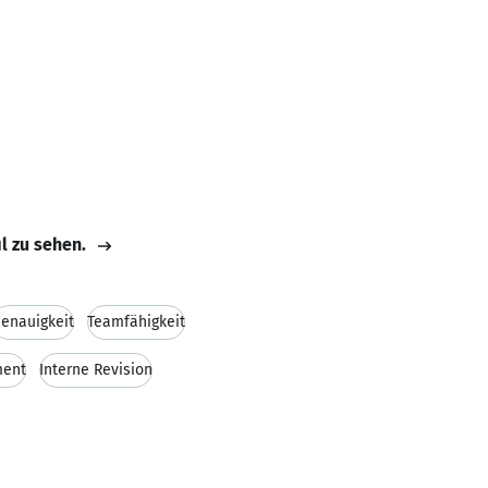
il zu sehen.
enauigkeit
Teamfähigkeit
ent
Interne Revision