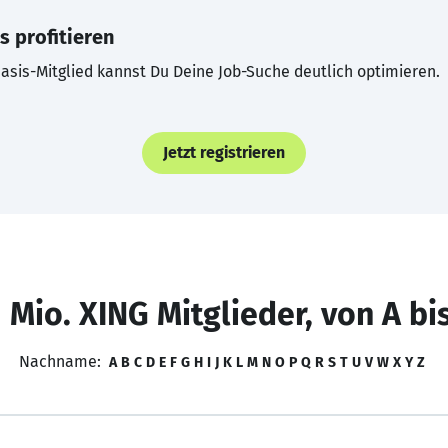
s profitieren
asis-Mitglied kannst Du Deine Job-Suche deutlich optimieren.
Jetzt registrieren
 Mio. XING Mitglieder, von A bi
Nachname:
A
B
C
D
E
F
G
H
I
J
K
L
M
N
O
P
Q
R
S
T
U
V
W
X
Y
Z