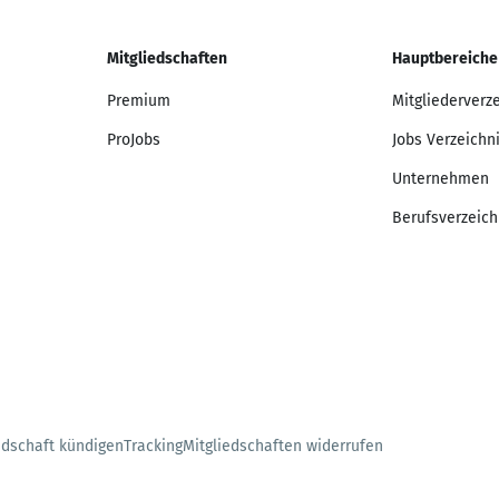
Mitgliedschaften
Hauptbereiche
Premium
Mitgliederverz
ProJobs
Jobs Verzeichn
Unternehmen
Berufsverzeich
edschaft kündigen
Tracking
Mitgliedschaften widerrufen