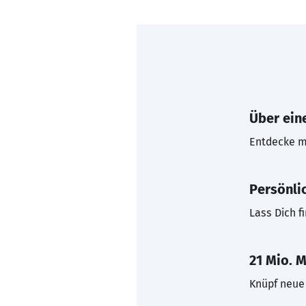
Über eine
Entdecke mi
Persönli
Lass Dich f
21 Mio. M
Knüpf neue 