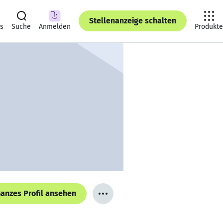
Stellenanzeige schalten
ts
Suche
Anmelden
Produkte
anzes Profil ansehen