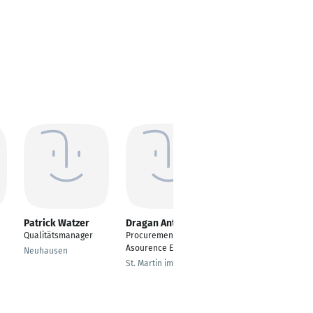
Patrick Watzer
Dragan Antunovic
Norbert Eder
Qualitätsmanager
Procurement Quality
Leiter Logistik
Asourence Engineer
Transformatorenbau
Neuhausen
St. Martin im Innkreis
Offenburg