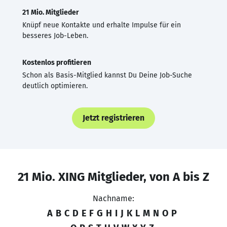
21 Mio. Mitglieder
Knüpf neue Kontakte und erhalte Impulse für ein
besseres Job-Leben.
Kostenlos profitieren
Schon als Basis-Mitglied kannst Du Deine Job-Suche
deutlich optimieren.
Jetzt registrieren
21 Mio. XING Mitglieder, von A bis Z
Nachname:
A
B
C
D
E
F
G
H
I
J
K
L
M
N
O
P