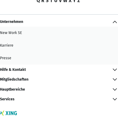
Q
R
S
T
U
V
W
X
Y
Z
Unternehmen
New Work SE
Karriere
Presse
Hilfe & Kontakt
Mitgliedschaften
Hauptbereiche
Services