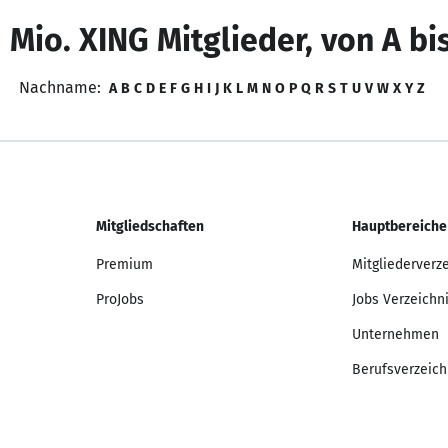
 Mio. XING Mitglieder, von A bi
Nachname:
A
B
C
D
E
F
G
H
I
J
K
L
M
N
O
P
Q
R
S
T
U
V
W
X
Y
Z
Mitgliedschaften
Hauptbereiche
Premium
Mitgliederverz
ProJobs
Jobs Verzeichn
Unternehmen
Berufsverzeich