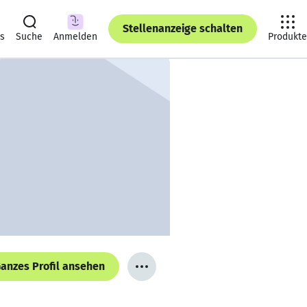
Stellenanzeige schalten
ts
Suche
Anmelden
Produkte
anzes Profil ansehen