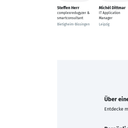
Steffen Herr
Michél Dittmar
complexredugyzer &
IT Application
smartconsultant
Manager
Bietigheim-Bissingen
Leipzig
Über eine
Entdecke mi