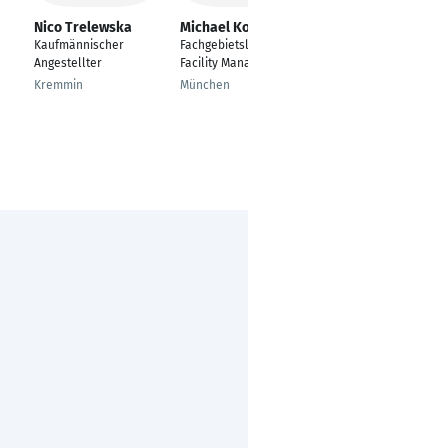
Nico Trelewska
Michael Koch
Tobias Fels
Kaufmännischer
Fachgebietsleiter
Teamleiter ERP-
Angestellter
Facility Management
Consulting /
Projektleiter
Kremmin
München
Stuttgart