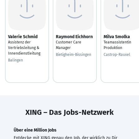
Valerie Schmid
Raymond Eichhorn
Milva Smolka
Assistenz der
Customer Care
Teamassistentin
Vertriebsleitung &
Manager
Produktion
Innendienstleitung
Bietigheim-Bissingen
Castrop-Rauxel
Balingen
XING – Das Jobs-Netzwerk
Über eine Million Jobs
Entdecke mit XING genau den Job, der wirklich zu Dir