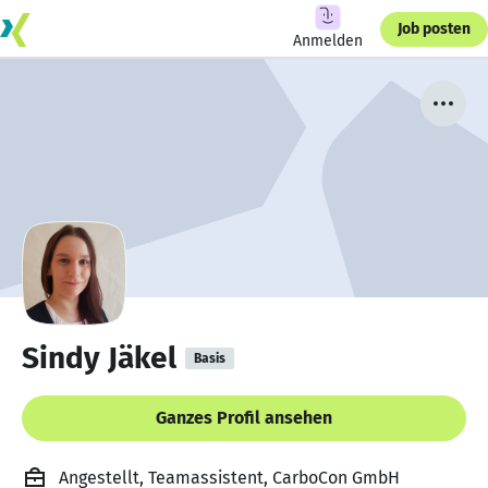
Job posten
Anmelden
Sindy Jäkel
Basis
Ganzes Profil ansehen
Angestellt, Teamassistent, CarboCon GmbH