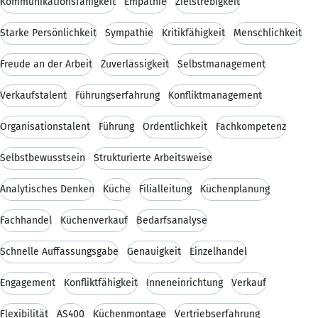
Kommunikationsfähigkeit
Empathie
Zielstrebigkeit
Starke Persönlichkeit
Sympathie
Kritikfähigkeit
Menschlichkeit
Freude an der Arbeit
Zuverlässigkeit
Selbstmanagement
Verkaufstalent
Führungserfahrung
Konfliktmanagement
Organisationstalent
Führung
Ordentlichkeit
Fachkompetenz
Selbstbewusstsein
Strukturierte Arbeitsweise
Analytisches Denken
Küche
Filialleitung
Küchenplanung
Fachhandel
Küchenverkauf
Bedarfsanalyse
Schnelle Auffassungsgabe
Genauigkeit
Einzelhandel
Engagement
Konfliktfähigkeit
Inneneinrichtung
Verkauf
Flexibilität
AS400
Küchenmontage
Vertriebserfahrung