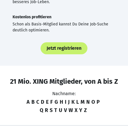
besseres Job-Leben.
Kostenlos profitieren
Schon als Basis-Mitglied kannst Du Deine Job-Suche
deutlich optimieren.
Jetzt registrieren
21 Mio. XING Mitglieder, von A bis Z
Nachname:
A
B
C
D
E
F
G
H
I
J
K
L
M
N
O
P
Q
R
S
T
U
V
W
X
Y
Z