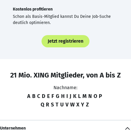
Kostenlos profitieren
Schon als Basis-Mitglied kannst Du Deine Job-Suche
deutlich optimieren.
Jetzt registrieren
21 Mio. XING Mitglieder, von A bis Z
Nachname:
A
B
C
D
E
F
G
H
I
J
K
L
M
N
O
P
Q
R
S
T
U
V
W
X
Y
Z
Unternehmen