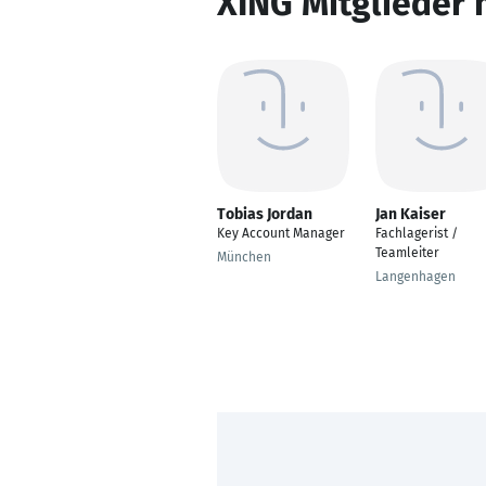
XING Mitglieder 
Tobias Jordan
Jan Kaiser
Key Account Manager
Fachlagerist /
Teamleiter
München
Langenhagen