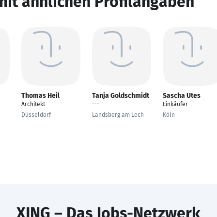
mit ähnlichen Profilangaben
Thomas Heil
Tanja Goldschmidt
Sascha Utes
Architekt
---
Einkäufer
Düsseldorf
Landsberg am Lech
Köln
XING – Das Jobs-Netzwerk