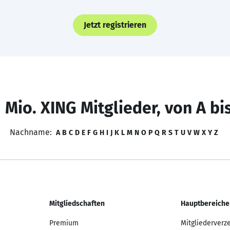
Jetzt registrieren
 Mio. XING Mitglieder, von A bi
Nachname:
A
B
C
D
E
F
G
H
I
J
K
L
M
N
O
P
Q
R
S
T
U
V
W
X
Y
Z
Mitgliedschaften
Hauptbereiche
Premium
Mitgliederverz