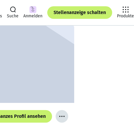
Stellenanzeige schalten
ts
Suche
Anmelden
Produkte
anzes Profil ansehen