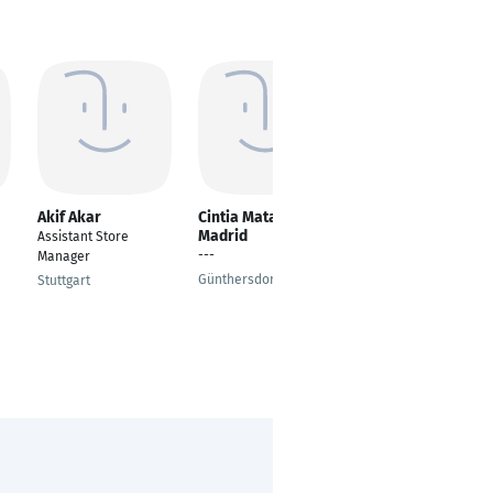
Akif Akar
Cintia Matamala
Sascha Ludwig
Madrid
Assistant Store
---
---
Manager
Lünen
Günthersdorf
Stuttgart