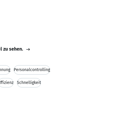
il zu sehen.
hnung
Personalcontrolling
ffizienz
Schnelligkeit