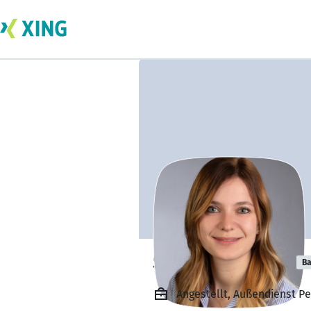
Sophie Schaller
Ba
Angestellt, Außendienst P