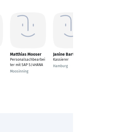
Matthias Mooser
Janine Bartsch
Susanne
Scharkopf
Personalsachbearbei
Kassierer
HR Generalist
ter mit SAP S/4HANA
Hamburg
Darmstadt
Moosinning