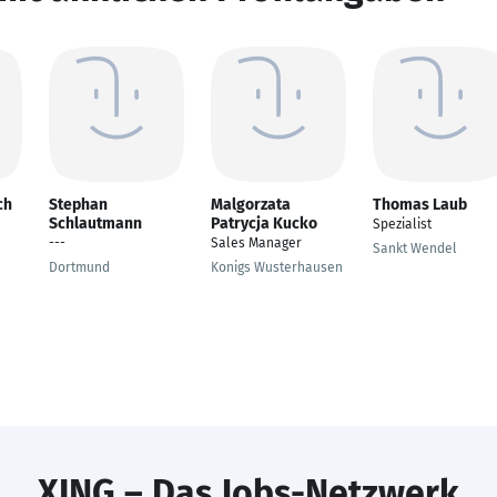
ch
Stephan
Malgorzata
Thomas Laub
Schlautmann
Patrycja Kucko
Spezialist
---
Sales Manager
Sankt Wendel
Dortmund
Konigs Wusterhausen
XING – Das Jobs-Netzwerk