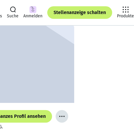
Stellenanzeige schalten
ts
Suche
Anmelden
Produkte
anzes Profil ansehen
G.