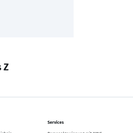
s Z
Services