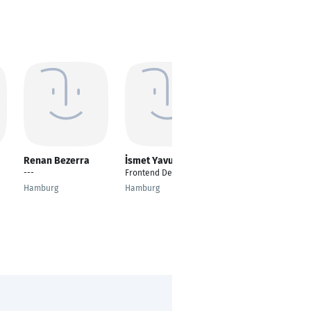
Renan Bezerra
İsmet Yavuz
Mohamed Aziz
Bouchrit
---
Frontend Developer
Frontend Developer
Hamburg
Hamburg
Sousse