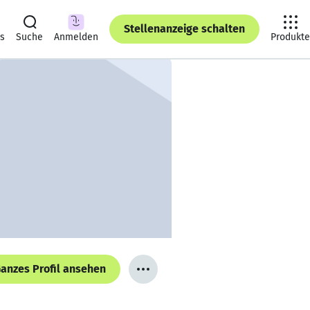
Stellenanzeige schalten
ts
Suche
Anmelden
Produkte
anzes Profil ansehen