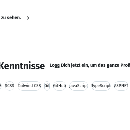
e zu sehen.
Kenntnisse
Logg Dich jetzt ein, um das ganze Prof
3
SCSS
Tailwind CSS
Git
GitHub
JavaScript
TypeScript
ASP.NET