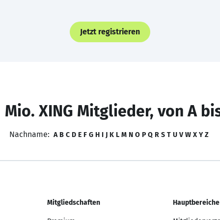
Jetzt registrieren
 Mio. XING Mitglieder, von A bi
Nachname:
A
B
C
D
E
F
G
H
I
J
K
L
M
N
O
P
Q
R
S
T
U
V
W
X
Y
Z
Mitgliedschaften
Hauptbereiche