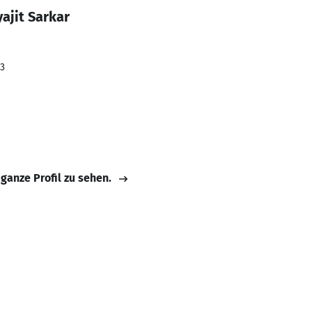
ajit Sarkar
23
 ganze Profil zu sehen.