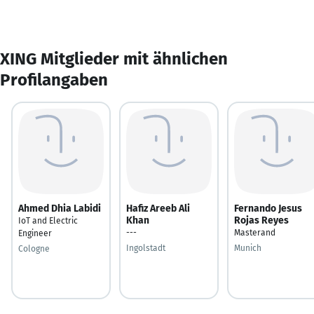
XING Mitglieder mit ähnlichen
Profilangaben
Ahmed Dhia Labidi
Hafiz Areeb Ali
Fernando Jesus
Khan
Rojas Reyes
IoT and Electric
---
Masterand
Engineer
Ingolstadt
Munich
Cologne