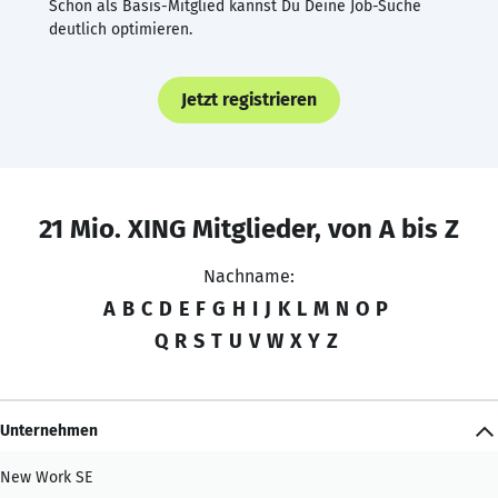
Schon als Basis-Mitglied kannst Du Deine Job-Suche
deutlich optimieren.
Jetzt registrieren
21 Mio. XING Mitglieder, von A bis Z
Nachname:
A
B
C
D
E
F
G
H
I
J
K
L
M
N
O
P
Q
R
S
T
U
V
W
X
Y
Z
Unternehmen
New Work SE