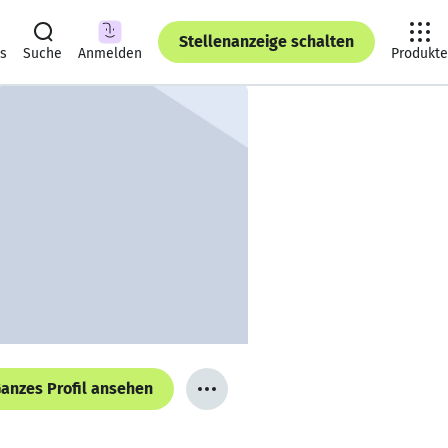
Stellenanzeige schalten
ts
Suche
Anmelden
Produkte
anzes Profil ansehen