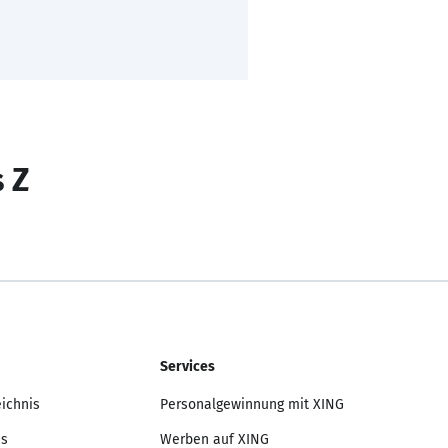
s Z
Services
eichnis
Personalgewinnung mit XING
is
Werben auf XING