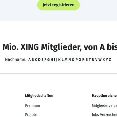
Jetzt registrieren
 Mio. XING Mitglieder, von A bi
Nachname:
A
B
C
D
E
F
G
H
I
J
K
L
M
N
O
P
Q
R
S
T
U
V
W
X
Y
Z
Mitgliedschaften
Hauptbereiche
Premium
Mitgliederverz
ProJobs
Jobs Verzeichn