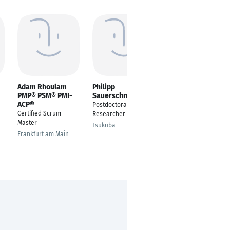
Adam Rhoulam
Philipp
Katarzyna Arturi
PMP® PSM® PMI-
Sauerschnig
Data Scientist
ACP®
Postdoctoral
Dübendorf
Certified Scrum
Researcher
Master
Tsukuba
Frankfurt am Main