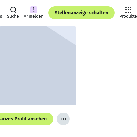
Stellenanzeige schalten
ts
Suche
Anmelden
Produkte
anzes Profil ansehen