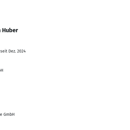
n Huber
seit Dez. 2024
bH
eme GmbH