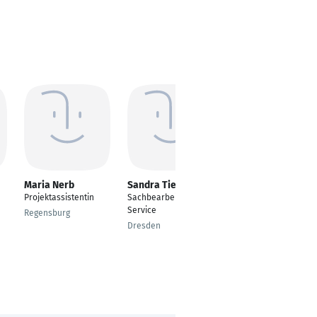
Maria Nerb
Sandra Tielsch
Sabine Schröder
Projektassistentin
Sachbearbeiterin
Sachbearbeiterin im
Service
Bereich
Regensburg
Fachapplikation
Dresden
Finanzwesen
Remote