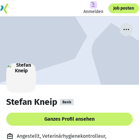
Job posten
Anmelden
Stefan Kneip
Basis
Ganzes Profil ansehen
Angestellt, Veterinärhygienekontrolleur,