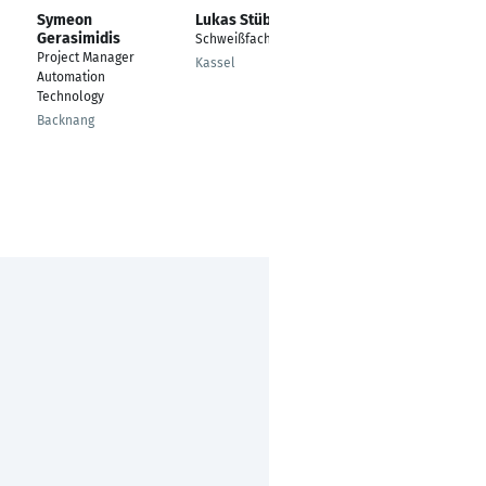
Symeon
Lukas Stüber
Michael Elm
Gerasimidis
Schweißfachingenieur
Projektmanager /
Project Manager
Senior Consultant /
Kassel
Automation
Business Analyst
Technology
Maintal
Backnang