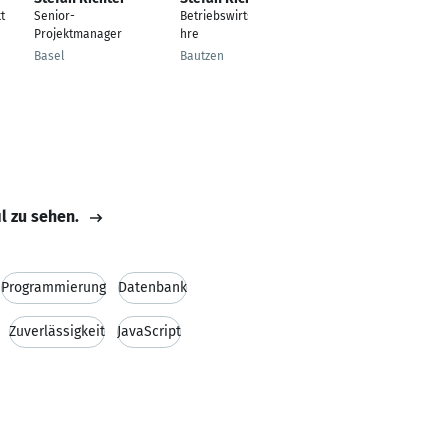
t
Senior-
Betriebswirtschaftsle
Cheftrainer
Projektmanager
hre
Bautzen
Basel
Bautzen
il zu sehen.
Programmierung
Datenbank
Zuverlässigkeit
JavaScript