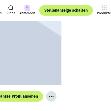
Stellenanzeige schalten
ts
Suche
Anmelden
Produkte
anzes Profil ansehen