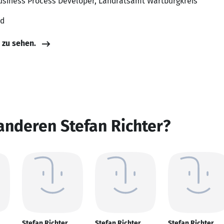
usiness Process Developer, Landratsamt Wartburgkreis
nd
e zu sehen.
anderen Stefan Richter?
Stefan Richter
Stefan Richter
Stefan Richter