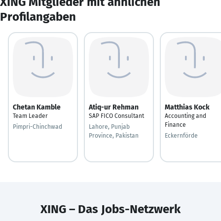
XING Mitglieder mit ähnlichen
Profilangaben
Chetan Kamble
Atiq-ur Rehman
Matthias Kock
Team Leader
SAP FICO Consultant
Accounting and
Finance
Pimpri-Chinchwad
Lahore, Punjab
Province, Pakistan
Eckernförde
XING – Das Jobs-Netzwerk