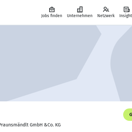
Jobs finden
Unternehmen
Netzwerk
Insigh
G
r, Praunsmändlt GmbH &Co. KG