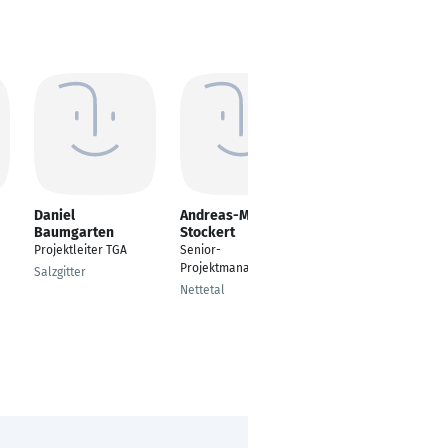
Daniel
Andreas-M.
Dennis Heine
Baumgarten
Stockert
Personalberater -
Projektleiter TGA
Senior-
Generalist für alle
Projektmanager
Verkehrsträger
Salzgitter
Nettetal
Eutin