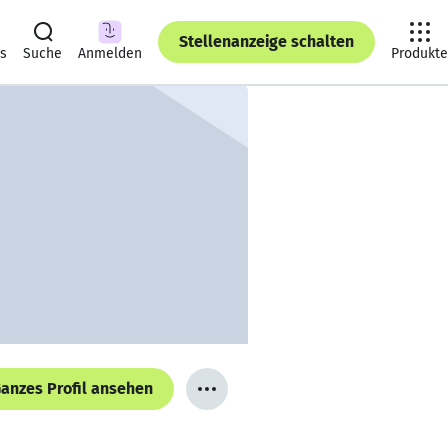
Stellenanzeige schalten
ts
Suche
Anmelden
Produkte
anzes Profil ansehen