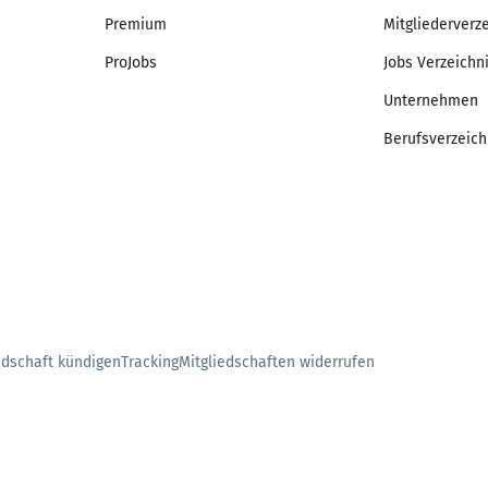
Premium
Mitgliederverz
ProJobs
Jobs Verzeichn
Unternehmen
Berufsverzeich
edschaft kündigen
Tracking
Mitgliedschaften widerrufen