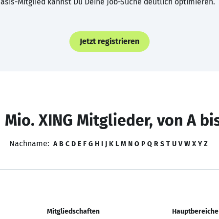
asis-Mitglied kannst Du Deine Job-Suche deutlich optimieren.
Jetzt registrieren
 Mio. XING Mitglieder, von A bi
Nachname:
A
B
C
D
E
F
G
H
I
J
K
L
M
N
O
P
Q
R
S
T
U
V
W
X
Y
Z
Mitgliedschaften
Hauptbereiche