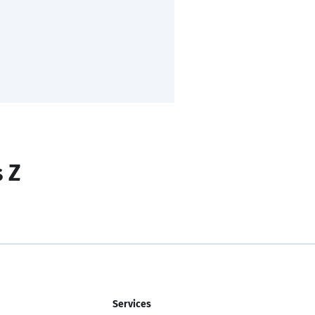
s Z
Services