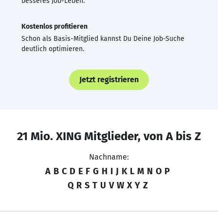
besseres Job-Leben.
Kostenlos profitieren
Schon als Basis-Mitglied kannst Du Deine Job-Suche
deutlich optimieren.
Jetzt registrieren
21 Mio. XING Mitglieder, von A bis Z
Nachname:
A
B
C
D
E
F
G
H
I
J
K
L
M
N
O
P
Q
R
S
T
U
V
W
X
Y
Z