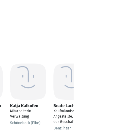
n
Katja Kalkofen
Beate Lacher
Gabriel Coman
Mitarbeiterin
Kaufmännischer
Mitarbeiter Repair
Verwaltung
Angestellte, Assistenz
Administration and
der Geschäftsführung
Service Return Center
Schönebeck (Elbe)
Denzlingen
Wössingen