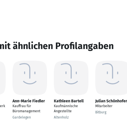
mit ähnlichen Profilangaben
Ann-Marie Fiedler
Kathleen Bartell
Julian Schönhofe
lerk
Kauffrau für
Kaufmännische
Mitarbeiter
Büromanagement
Angestellte
Bitburg
Gardelegen
Altenholz