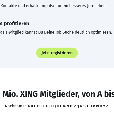
Kontakte und erhalte Impulse für ein besseres Job-Leben.
s profitieren
asis-Mitglied kannst Du Deine Job-Suche deutlich optimieren.
Jetzt registrieren
 Mio. XING Mitglieder, von A bi
Nachname:
A
B
C
D
E
F
G
H
I
J
K
L
M
N
O
P
Q
R
S
T
U
V
W
X
Y
Z