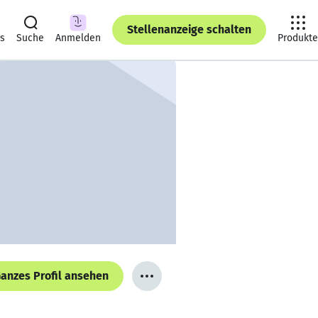
Stellenanzeige schalten
ts
Suche
Anmelden
Produkte
anzes Profil ansehen