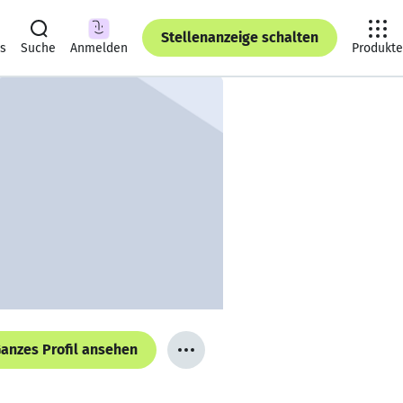
Stellenanzeige schalten
ts
Suche
Anmelden
Produkte
anzes Profil ansehen