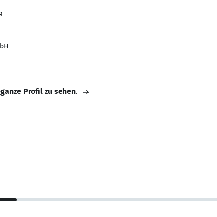
9
mbH
 ganze Profil zu sehen.