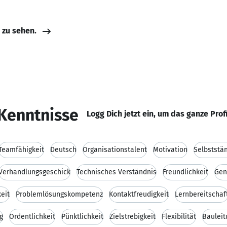
e zu sehen.
Kenntnisse
Logg Dich jetzt ein, um das ganze Prof
Teamfähigkeit
Deutsch
Organisationstalent
Motivation
Selbststän
Verhandlungsgeschick
Technisches Verständnis
Freundlichkeit
Gen
eit
Problemlösungskompetenz
Kontaktfreudigkeit
Lernbereitschaf
g
Ordentlichkeit
Pünktlichkeit
Zielstrebigkeit
Flexibilität
Bauleit