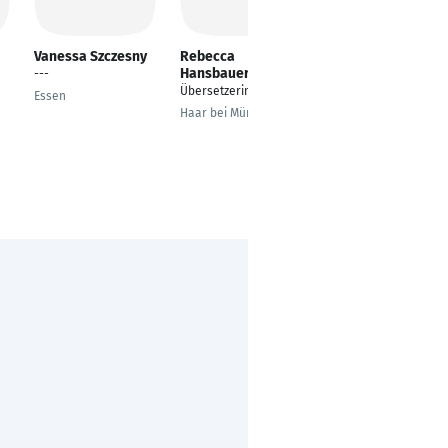
Vanessa Szczesny
Rebecca
Carlos Manuel
Hansbauer
---
CTO, Managing
Übersetzerin
Director and Member
Essen
of the Management
Haar bei München
Board
Frankfurt