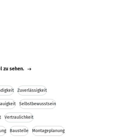
il zu sehen.
digkeit
Zuverlässigkeit
auigkeit
Selbstbewusstsein
t
Vertraulichkeit
ung
Baustelle
Montageplanung