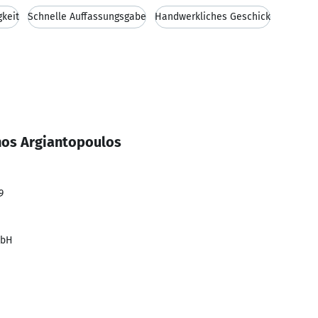
gkeit
Schnelle Auffassungsgabe
Handwerkliches Geschick
nos Argiantopoulos
9
mbH