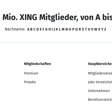
 Mio. XING Mitglieder, von A bi
Nachname:
A
B
C
D
E
F
G
H
I
J
K
L
M
N
O
P
Q
R
S
T
U
V
W
X
Y
Z
Mitgliedschaften
Hauptbereiche
Premium
Mitgliederverz
ProJobs
Jobs Verzeichn
Unternehmen
Berufsverzeich