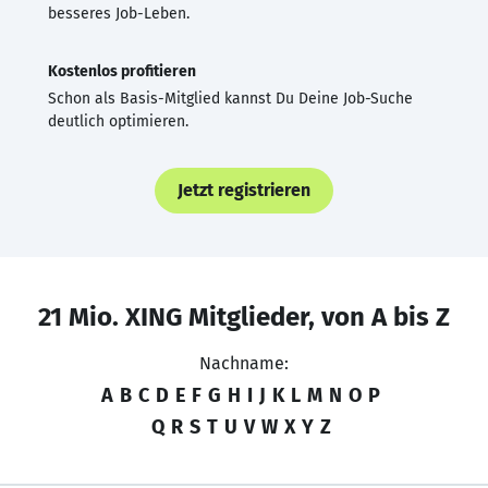
besseres Job-Leben.
Kostenlos profitieren
Schon als Basis-Mitglied kannst Du Deine Job-Suche
deutlich optimieren.
Jetzt registrieren
21 Mio. XING Mitglieder, von A bis Z
Nachname:
A
B
C
D
E
F
G
H
I
J
K
L
M
N
O
P
Q
R
S
T
U
V
W
X
Y
Z