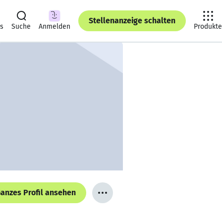
Stellenanzeige schalten
ts
Suche
Anmelden
Produkte
anzes Profil ansehen