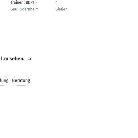
Trainer ( BDPT )
r
Inhaber
Gau- Odernheim
Gießen
Gomadingen
il zu sehen.
lung
Beratung