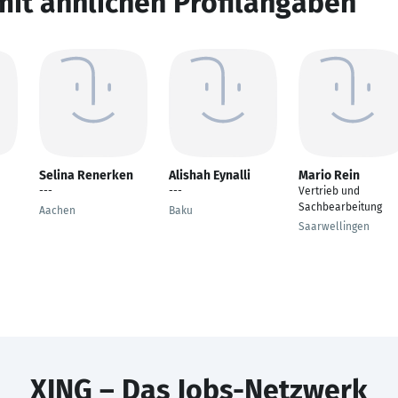
mit ähnlichen Profilangaben
Selina Renerken
Alishah Eynalli
Mario Rein
---
---
Vertrieb und
Sachbearbeitung
Aachen
Baku
Saarwellingen
XING – Das Jobs-Netzwerk