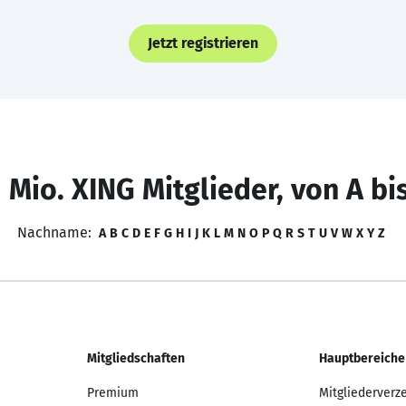
Jetzt registrieren
 Mio. XING Mitglieder, von A bi
Nachname:
A
B
C
D
E
F
G
H
I
J
K
L
M
N
O
P
Q
R
S
T
U
V
W
X
Y
Z
Mitgliedschaften
Hauptbereiche
Premium
Mitgliederverz