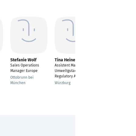
Stefanie Wolf
Tina Heinemann
Josephine
Dümmler
Sales Operations
Assistent Manager,
Teamleitung
Manager Europe
Umweltgutachterin,
Ausflugsmanufaktur
Regulatory Advisory
Ottobrunn bei
Münster
München
Würzburg