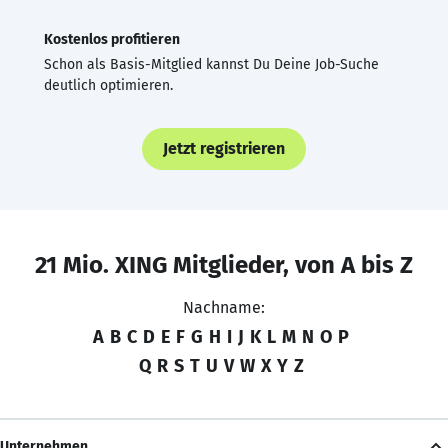
Kostenlos profitieren
Schon als Basis-Mitglied kannst Du Deine Job-Suche
deutlich optimieren.
Jetzt registrieren
21 Mio. XING Mitglieder, von A bis Z
Nachname:
A
B
C
D
E
F
G
H
I
J
K
L
M
N
O
P
Q
R
S
T
U
V
W
X
Y
Z
Unternehmen