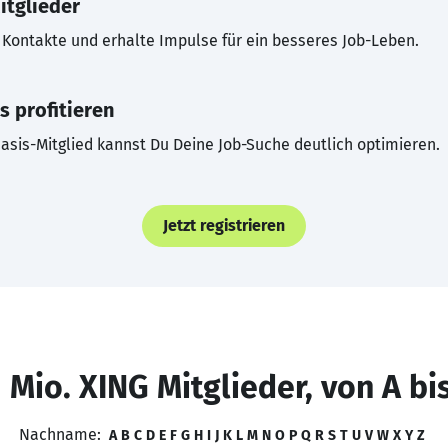
itglieder
Kontakte und erhalte Impulse für ein besseres Job-Leben.
s profitieren
asis-Mitglied kannst Du Deine Job-Suche deutlich optimieren.
Jetzt registrieren
 Mio. XING Mitglieder, von A bi
Nachname:
A
B
C
D
E
F
G
H
I
J
K
L
M
N
O
P
Q
R
S
T
U
V
W
X
Y
Z