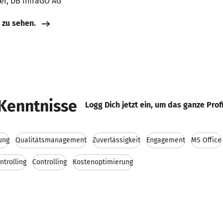
ter, DB InfraGO AG
e zu sehen.
Kenntnisse
Logg Dich jetzt ein, um das ganze Prof
ung
Qualitätsmanagement
Zuverlässigkeit
Engagement
MS Office
ntrolling
Controlling
Kostenoptimierung