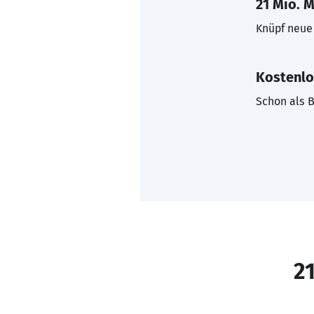
21 Mio. M
Knüpf neue 
Kostenlo
Schon als B
21