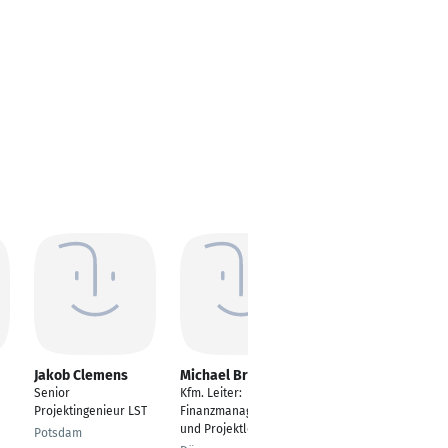
Jakob Clemens
Michael Breuer
Stefanie Bahr
Senior
Kfm. Leiter:
Projektkauffrau
Projektingenieur LST
Finanzmanagement
Halstenbek
und Projektleiter IT
Potsdam