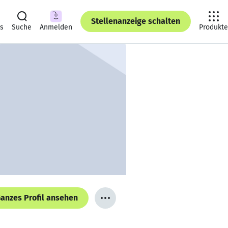
Stellenanzeige schalten
ts
Suche
Anmelden
Produkte
anzes Profil ansehen