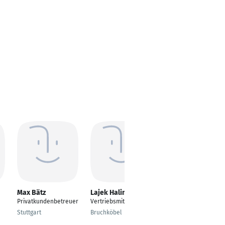
Max Bätz
Lajek Halim
Axel Haschkamp
Privatkundenbetreuer
Vertriebsmitarbeiter
Chief Commercial
Officer
Stuttgart
Bruchköbel
München