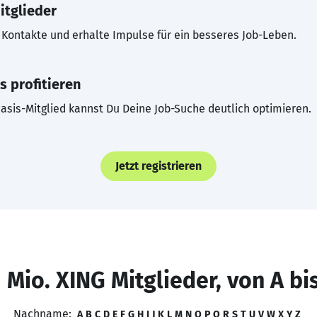
itglieder
Kontakte und erhalte Impulse für ein besseres Job-Leben.
s profitieren
asis-Mitglied kannst Du Deine Job-Suche deutlich optimieren.
Jetzt registrieren
 Mio. XING Mitglieder, von A bi
Nachname:
A
B
C
D
E
F
G
H
I
J
K
L
M
N
O
P
Q
R
S
T
U
V
W
X
Y
Z