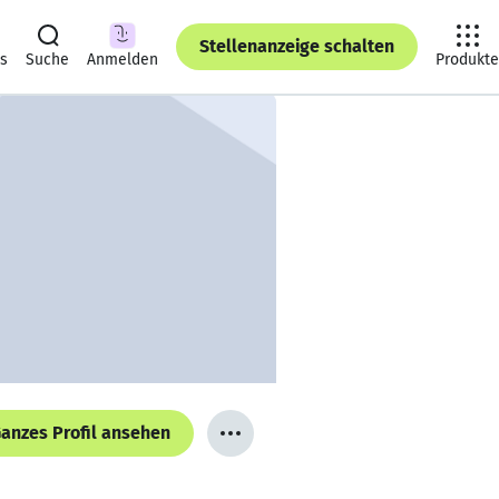
Stellenanzeige schalten
ts
Suche
Anmelden
Produkte
anzes Profil ansehen