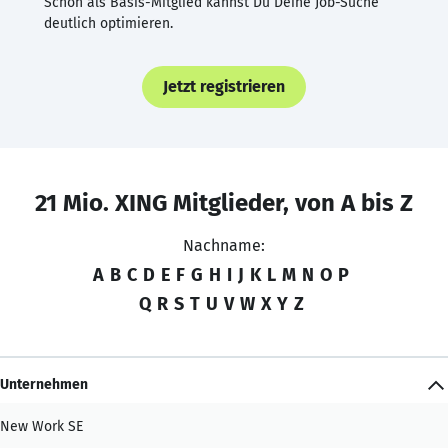
Schon als Basis-Mitglied kannst Du Deine Job-Suche
deutlich optimieren.
Jetzt registrieren
21 Mio. XING Mitglieder, von A bis Z
Nachname:
A
B
C
D
E
F
G
H
I
J
K
L
M
N
O
P
Q
R
S
T
U
V
W
X
Y
Z
Unternehmen
New Work SE