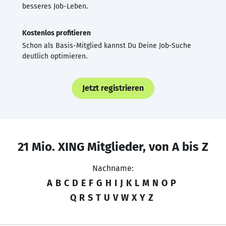
besseres Job-Leben.
Kostenlos profitieren
Schon als Basis-Mitglied kannst Du Deine Job-Suche
deutlich optimieren.
Jetzt registrieren
21 Mio. XING Mitglieder, von A bis Z
Nachname:
A
B
C
D
E
F
G
H
I
J
K
L
M
N
O
P
Q
R
S
T
U
V
W
X
Y
Z