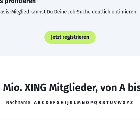
s profitieren
asis-Mitglied kannst Du Deine Job-Suche deutlich optimieren.
Jetzt registrieren
 Mio. XING Mitglieder, von A bi
Nachname:
A
B
C
D
E
F
G
H
I
J
K
L
M
N
O
P
Q
R
S
T
U
V
W
X
Y
Z