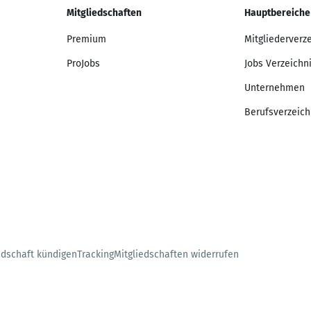
Mitgliedschaften
Hauptbereiche
Premium
Mitgliederverz
ProJobs
Jobs Verzeichn
Unternehmen
Berufsverzeich
edschaft kündigen
Tracking
Mitgliedschaften widerrufen