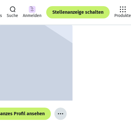
Stellenanzeige schalten
ts
Suche
Anmelden
Produkte
anzes Profil ansehen