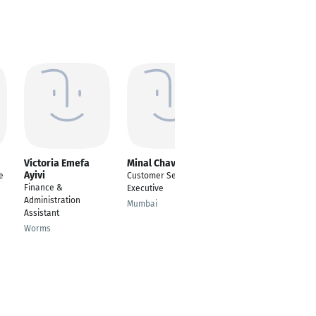
Victoria Emefa
Minal Chavan
Michela Laghezza
Ayivi
e
Customer Service
Customer Service
Finance &
Executive
Executive
Administration
Mumbai
Lainate
Assistant
Worms