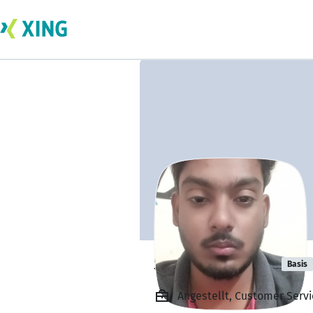
Subhani Syed
Basis
Angestellt, Customer Servi