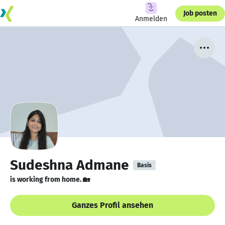
Job posten
Anmelden
Sudeshna Admane
Basis
is working from home. 🏡
Ganzes Profil ansehen