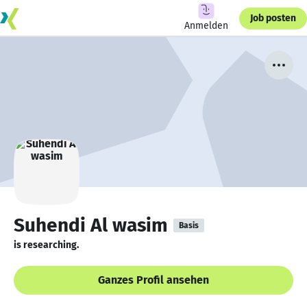
Job posten
Anmelden
Suhendi Al wasim
Basis
is researching.
Ganzes Profil ansehen