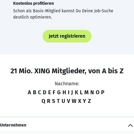
Kostenlos profitieren
Schon als Basis-Mitglied kannst Du Deine Job-Suche
deutlich optimieren.
Jetzt registrieren
21 Mio. XING Mitglieder, von A bis Z
Nachname:
A
B
C
D
E
F
G
H
I
J
K
L
M
N
O
P
Q
R
S
T
U
V
W
X
Y
Z
Unternehmen