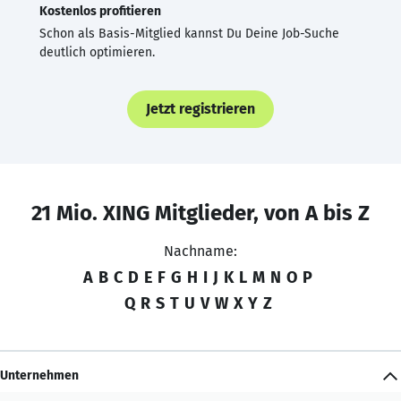
Kostenlos profitieren
Schon als Basis-Mitglied kannst Du Deine Job-Suche
deutlich optimieren.
Jetzt registrieren
21 Mio. XING Mitglieder, von A bis Z
Nachname:
A
B
C
D
E
F
G
H
I
J
K
L
M
N
O
P
Q
R
S
T
U
V
W
X
Y
Z
Unternehmen