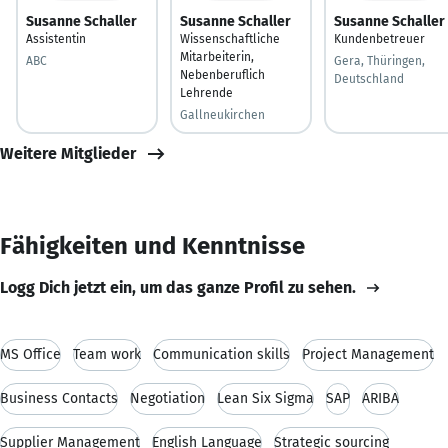
Susanne Schaller
Susanne Schaller
Susanne Schaller
Assistentin
Wissenschaftliche
Kundenbetreuer
Mitarbeiterin,
ABC
Gera, Thüringen,
Nebenberuflich
Deutschland
Lehrende
Gallneukirchen
Weitere Mitglieder
Fähigkeiten und Kenntnisse
Logg Dich jetzt ein, um das ganze Profil zu sehen.
MS Office
Team work
Communication skills
Project Management
Business Contacts
Negotiation
Lean Six Sigma
SAP
ARIBA
Supplier Management
English Language
Strategic sourcing