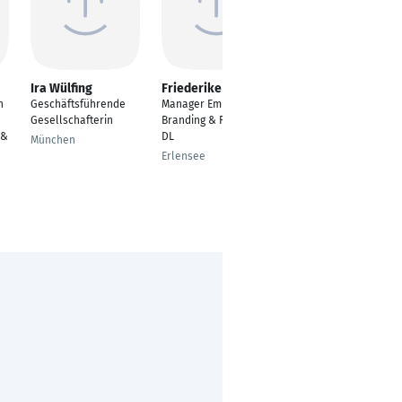
Ira Wülfing
Friederike Baer
Manuel Fink
n
Geschäftsführende
Manager Employer
Außendienstmitarbeit
Gesellschafterin
Branding & Recruiting
er
 &
DL
München
Regensburg
Erlensee