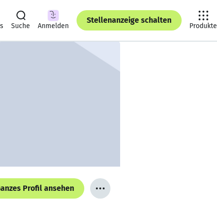
Stellenanzeige schalten
ts
Suche
Anmelden
Produkte
anzes Profil ansehen