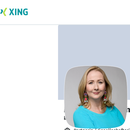
Mag. Susanne Seh
immer positiv denkend