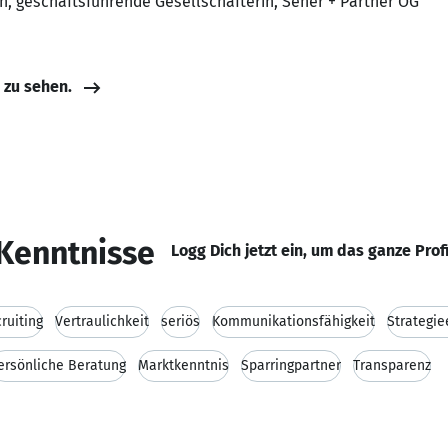
in, geschäftsführende Gesellschafterin, Seher + Partner OG
e zu sehen.
Kenntnisse
Logg Dich jetzt ein, um das ganze Prof
ruiting
Vertraulichkeit
seriös
Kommunikationsfähigkeit
Strategie
ersönliche Beratung
Marktkenntnis
Sparringpartner
Transparenz