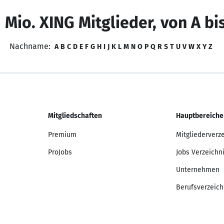
 Mio. XING Mitglieder, von A bi
Nachname:
A
B
C
D
E
F
G
H
I
J
K
L
M
N
O
P
Q
R
S
T
U
V
W
X
Y
Z
Mitgliedschaften
Hauptbereiche
Premium
Mitgliederverz
ProJobs
Jobs Verzeichn
Unternehmen
Berufsverzeich