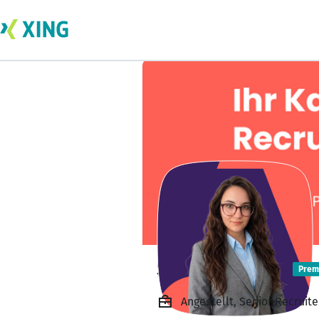
Susanne Tharr
Prem
Angestellt, Senior Recruit