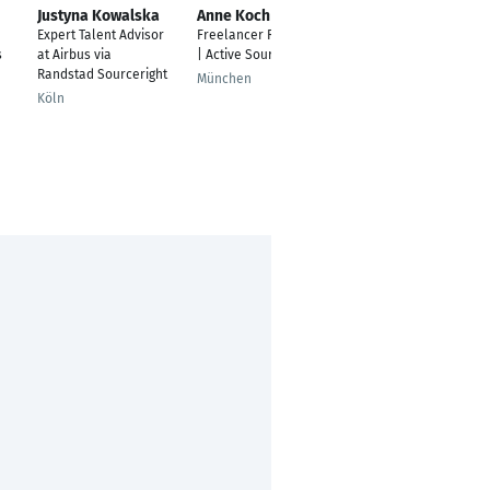
Justyna Kowalska
Anne Koch
Hanni Jallow
Expert Talent Advisor
Freelancer Recruiter
Recruiting Specialist
s
at Airbus via
| Active Sourcer
Hamburg
Randstad Sourceright
München
Köln