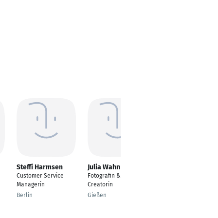
Steffi Harmsen
Julia Wahn
Anastasia
Tagkalidou-
Customer Service
Fotografin & Content
Antoniadou
Managerin
Creatorin
Customer Service
Berlin
Gießen
Representative
Darmstadt