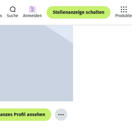
Stellenanzeige schalten
ts
Suche
Anmelden
Produkte
anzes Profil ansehen