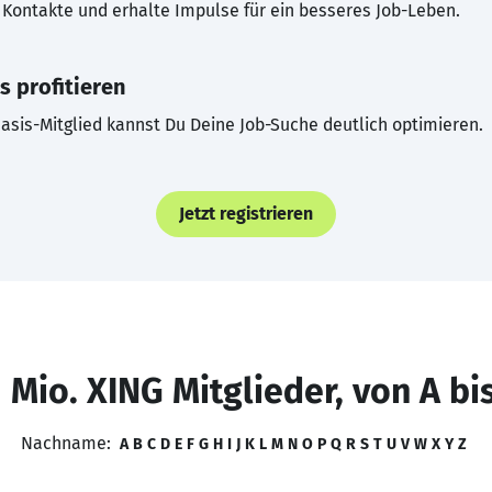
Kontakte und erhalte Impulse für ein besseres Job-Leben.
s profitieren
asis-Mitglied kannst Du Deine Job-Suche deutlich optimieren.
Jetzt registrieren
 Mio. XING Mitglieder, von A bi
Nachname:
A
B
C
D
E
F
G
H
I
J
K
L
M
N
O
P
Q
R
S
T
U
V
W
X
Y
Z